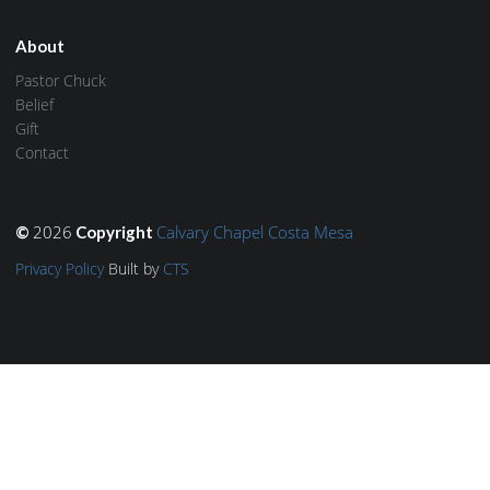
About
Pastor Chuck
Belief
Gift
Contact
2026
Calvary Chapel Costa Mesa
©
Copyright
Privacy Policy
Built by
CTS