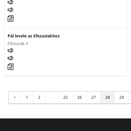
Pál levele az Efezusiakhoz
Efezusiak 4
<
1
2
...
25
26
27
28
29