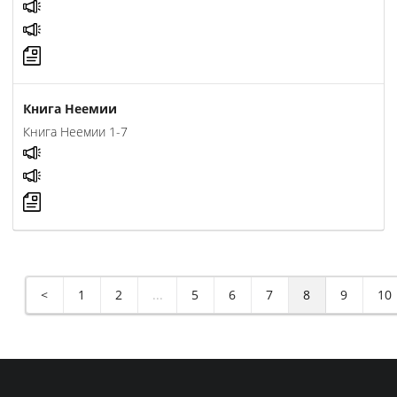
Книга Неемии
Книга Неемии 1-7
<
1
2
...
5
6
7
8
9
10