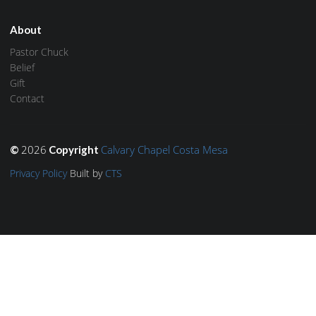
About
Pastor Chuck
Belief
Gift
Contact
2026
Calvary Chapel Costa Mesa
©
Copyright
Privacy Policy
Built by
CTS