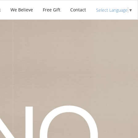
k
We Believe
Free Gift
Contact
Select Language
▼